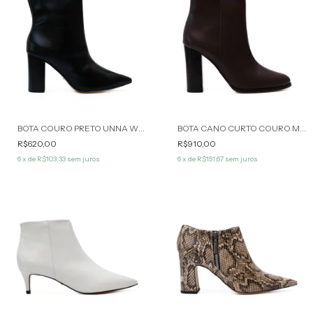
BOTA COURO PRETO UNNA WERNER
BOTA CANO CURTO COURO MARROM CAFÉ ANGELA WERNER
R$620,00
R$910,00
6
x de
R$103,33
sem juros
6
x de
R$151,67
sem juros