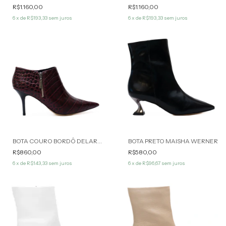
R$1.160,00
R$1.160,00
6
x de
R$193,33
sem juros
6
x de
R$193,33
sem juros
BOTA COURO BORDÔ DELARA WERNER
BOTA PRETO MAISHA WERNER
R$860,00
R$580,00
6
x de
R$143,33
sem juros
6
x de
R$96,67
sem juros