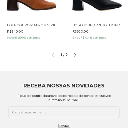
BOTA COURO MARROM VIVIENE WERNER
BOTA COURO PRETO LUCINDA WERNER
R$940,00
R$620,00
6
x de
R$156,67
sem juros
6
x de
R$103,33
sem juros
1
/
2
RECEBA NOSSAS NOVIDADES
Fique por dentro das novidades e receba descontos exclusivos
direto no seu e-mail.