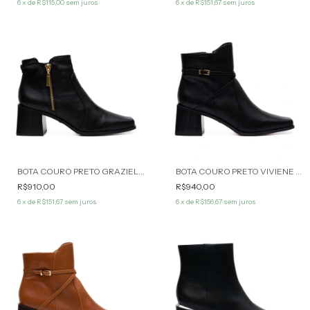
6
x de
R$115,00
sem juros
6
x de
R$151,67
sem juros
BOTA COURO PRETO GRAZIELA WERNER
BOTA COURO PRETO VIVIENE WERNER
R$910,00
R$940,00
6
x de
R$151,67
sem juros
6
x de
R$156,67
sem juros