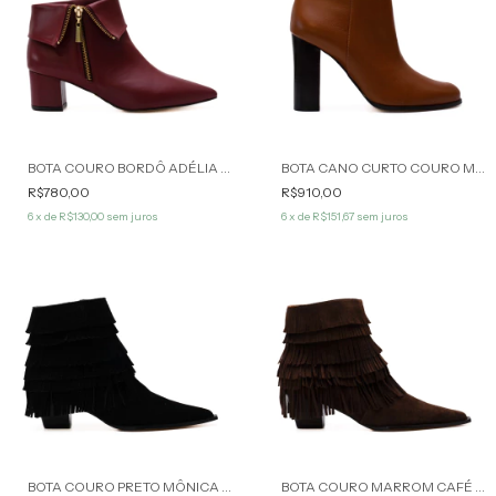
BOTA COURO BORDÔ ADÉLIA WERNER
BOTA CANO CURTO COURO MARROM ANGELA WERNER
R$780,00
R$910,00
6
x de
R$130,00
sem juros
6
x de
R$151,67
sem juros
BOTA COURO PRETO MÔNICA WERNER
BOTA COURO MARROM CAFÉ MÔNICA WERNER