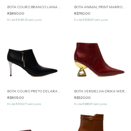
BOTA COURO BRANCO LIANA WERNER
BOTA ANIMAL PRINT MARROM DELARA WERNER
R$890,00
R$760,00
6
x de
R$148,33
sem juros
6
x de
R$126,67
sem juros
BOTA COURO PRETO DELARA WERNER
BOTA VERMELHA DRIKA WERNER
R$805,00
R$520,00
6
x de
R$134,17
sem juros
6
x de
R$86,67
sem juros