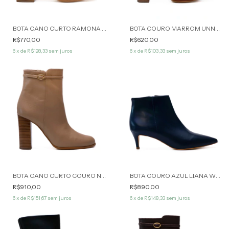
BOTA CANO CURTO RAMONA MARROM CLARO WERNER
BOTA COURO MARROM UNNA WERNER
R$770,00
R$620,00
6
x de
R$128,33
sem juros
6
x de
R$103,33
sem juros
BOTA CANO CURTO COURO NUDE ANGELA WERNER
BOTA COURO AZUL LIANA WERNER
R$910,00
R$890,00
6
x de
R$151,67
sem juros
6
x de
R$148,33
sem juros