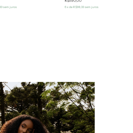
0
R$590,00
33
sem juros
6
x de
R$98,33
sem juros