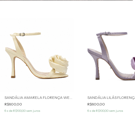
SANDÁLIA AMARELA FLORENÇA WERNER
SANDÁLIA LILÁS FLOREN
R$600,00
R$600,00
6
x de
R$100,00
sem juros
6
x de
R$100,00
sem juros