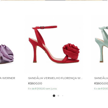
ÇA WERNER
SANDÁLIA VERMELHO FLORENÇA WERNER
R$600,00
R$600,0
6
x de
R$100,00
sem juros
6
x de
R$100