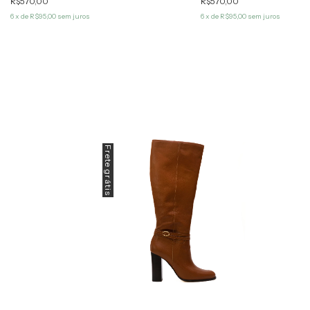
R$570,00
R$570,00
6
x de
R$95,00
sem juros
6
x de
R$95,00
sem juros
Frete grátis