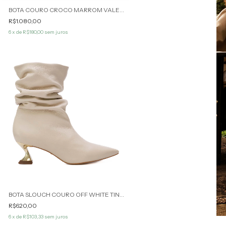
BOTA COURO CROCO MARROM VALENA WERNER
R$1.080,00
6
x de
R$180,00
sem juros
BOTA SLOUCH COURO OFF WHITE TINA WERNER
R$620,00
6
x de
R$103,33
sem juros