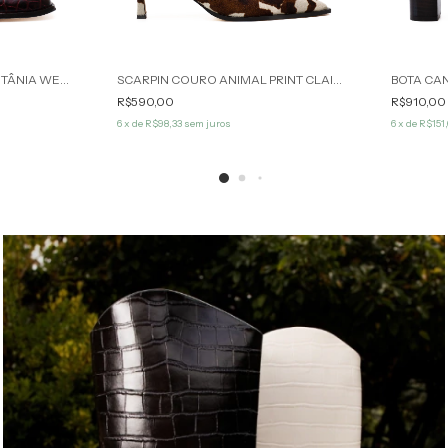
LOAFER COURO BORDÔ BETÂNIA WERNER
SCARPIN COURO ANIMAL PRINT CLAIRE WERNER
R$590,00
R$910,00
6
x de
R$98,33
sem juros
6
x de
R$151,