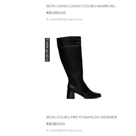
BOTA CANO LONGO COURO MARROM ANGELA WERNER
R$1.290,00
6
x de
R$215,00
sem juros
Frete grátis
BOTA COURO PRETO MATILDA WERNER
R$1.320,00
6
x de
R$220,00
sem juros