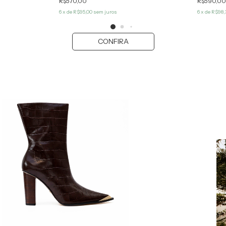
R$570,00
R$590,0
6
x de
R$95,00
sem juros
6
x de
R$98,
CONFIRA