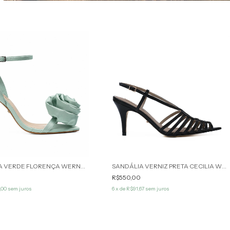
SANDÁLIA VERDE FLORENÇA WERNER
SANDÁLIA VERNIZ PRETA CECILIA WERNER
0
R$550,00
,00
sem juros
6
x de
R$91,67
sem juros