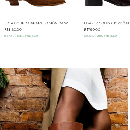
BOTA COURO CARAMELO MÔNICA WERNER
R$1.160,00
R$790,00
6
x de
R$193,33
sem juros
6
x de
R$131,67
sem juros