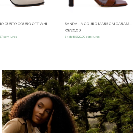
BOTA CANO CURTO COURO OFF WHITE ANGELA WERNER
SANDÁLIA COURO MARROM CARAMELO ANTONELA WERNER
R$720,00
67
sem juros
6
x de
R$120,00
sem juros